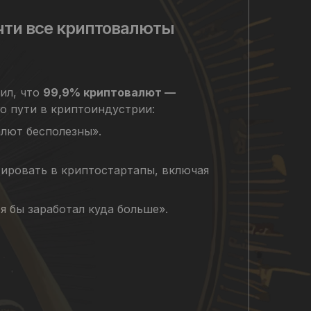
очти все криптовалюты
вил, что
99,9% криптовалют —
о пути в криптоиндустрии:
алют бесполезны».
тировать в криптостартапы, включая
я бы заработал куда больше».