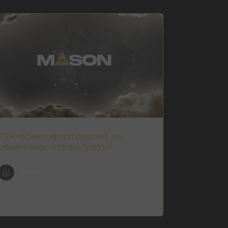
P2P-обмен криптовалют vs.
обменники: что выбрать?
Admin