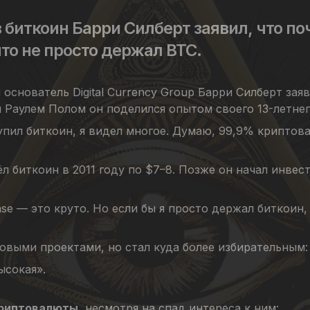
 биткоин Барри Силберт заявил, что п
то не просто держал BTC.
основатель Digital Currency Group Барри Силберт зая
 Раулем Полом он поделился опытом своего 13-летнег
 купил биткоин, я видел многое. Думаю, 99,9% криптов
л биткоин в 2011 году по $7–8. Позже он начал инвес
se — это круто. Но если бы я просто держал биткоин, 
новыми проектами, но стал куда более избирательным:
ысокая».
криптовалюты
, несмотря на спад интереса к ним: