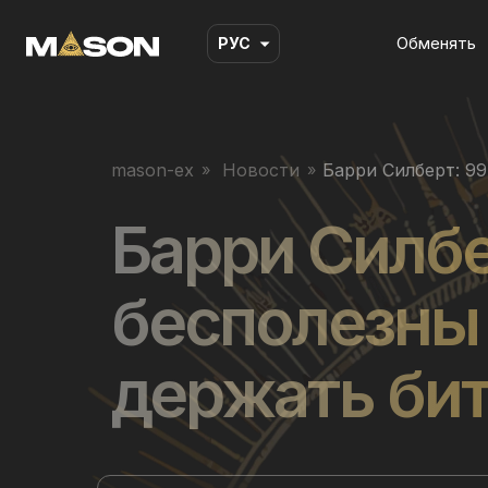
Обменять
РУС
mason-ex
Новости
Барри Силберт: 9
Барри Силбе
бесполезны
держать би