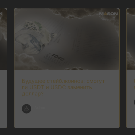
Будущее стейблкоинов: смогут
ли USDT и USDC заменить
доллар?
Admin