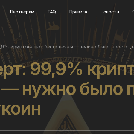
Партнерам
FAQ
Правила
Новости
9,9% криптовалют бесполезны — нужно было просто 
рт: 99,9% крип
 — нужно было 
ткоин