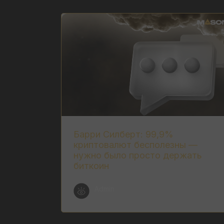
Барри Силберт: 99,9%
криптовалют бесполезны —
нужно было просто держать
биткоин
Admin