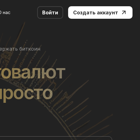
О нас
Войти
Создать аккаунт
держать биткоин
товалют
просто